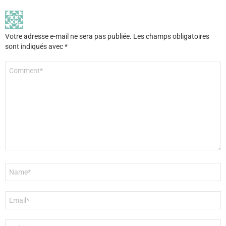
Votre adresse e-mail ne sera pas publiée.
Les champs obligatoires
sont indiqués avec
*
Commentaire
*
Nom
*
E-
mail
*
Site