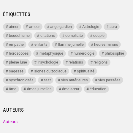
ÉTIQUETTES
aimer
amour
ange gardien
Astrologie
aura
bouddhisme
citations
complicité
couple
empathe
enfants
flamme jumelle
heures miroirs
horoscopes
métaphysique
numérologie
philosophie
pleine lune
Psychologie
relations
religions
sagesse
signes du zodiaque
spiritualité
synchronicités
test
vies antérieures
vies passées
âme
âmes jumelles
âme sœur
éducation
AUTEURS
Auteurs