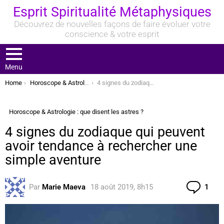
Esprit Spiritualité Métaphysiques
Découvrez de nouvelles façons de faire évoluer votre
conscience & votre esprit
Menu
You are here:
Home
Horoscope & Astrologie : que disent les astres ?
4 signes du zodiaque qui peuvent avoir tendance à rechercher une simple aventure
Horoscope & Astrologie : que disent les astres ?
4 signes du zodiaque qui peuvent
avoir tendance à rechercher une
simple aventure
Com
Par
Marie Maeva
18 août 2019, 8h15
1