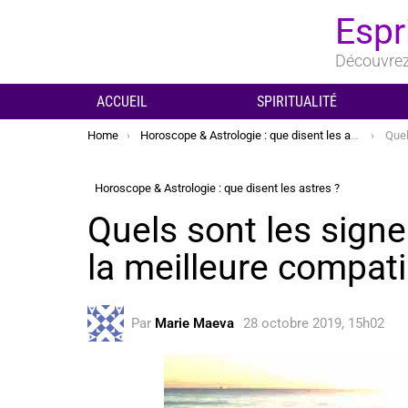
Espr
Découvrez 
ACCUEIL
SPIRITUALITÉ
You are here:
Home
Horoscope & Astrologie : que disent les astres ?
Quels so
Horoscope & Astrologie : que disent les astres ?
Quels sont les sign
la meilleure compati
Par
Marie Maeva
28 octobre 2019, 15h02