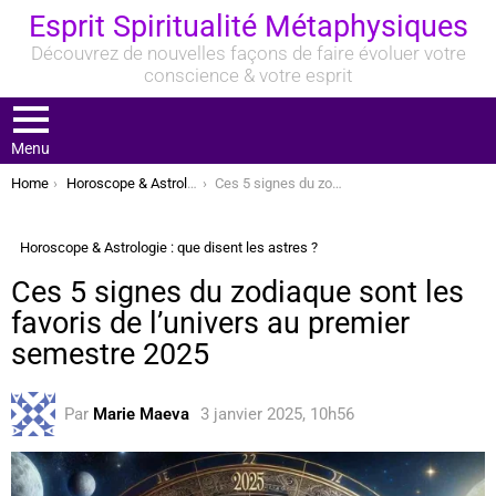
Esprit Spiritualité Métaphysiques
Découvrez de nouvelles façons de faire évoluer votre
conscience & votre esprit
Menu
You are here:
Home
Horoscope & Astrologie : que disent les astres ?
Ces 5 signes du zodiaque sont les favoris de l’univers au premier semestre 2025
Horoscope & Astrologie : que disent les astres ?
Ces 5 signes du zodiaque sont les
favoris de l’univers au premier
semestre 2025
Par
Marie Maeva
3 janvier 2025, 10h56