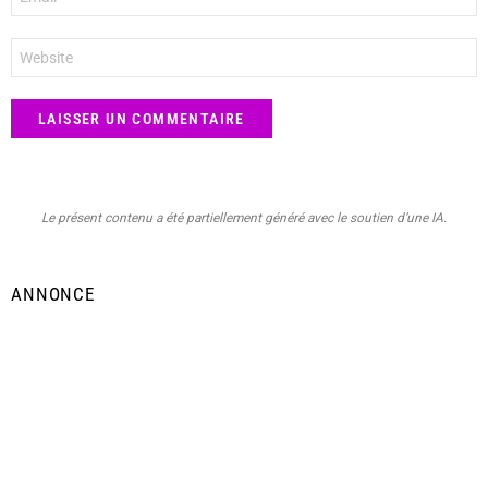
mail
*
Site
web
Le présent contenu a été partiellement généré avec le soutien d’une IA.
ANNONCE