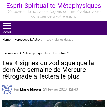
Esprit Spiritualité Métaphysiques
Découvrez de nouvelles façons de faire évoluer votre
conscience & votre esprit
Menu
You are here:
Home
Horoscope & Astrologie : que disent les astres ?
Les 4 signes du zodiaque que la dernière semaine de Mercure rétrograde affectera le plus
Horoscope & Astrologie : que disent les astres ?
Les 4 signes du zodiaque que la
dernière semaine de Mercure
rétrograde affectera le plus
Par
Marie Maeva
29 février 2020, 12h43