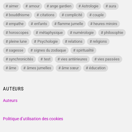
aimer
amour
ange gardien
Astrologie
aura
bouddhisme
citations
complicité
couple
empathe
enfants
flamme jumelle
heures miroirs
horoscopes
métaphysique
numérologie
philosophie
pleine lune
Psychologie
relations
religions
sagesse
signes du zodiaque
spiritualité
synchronicités
test
vies antérieures
vies passées
âme
âmes jumelles
âme sœur
éducation
AUTEURS
Auteurs
Politique d’utilisation des cookies