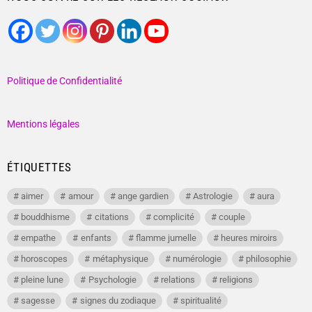
Politique de Confidentialité
Mentions légales
ÉTIQUETTES
aimer
amour
ange gardien
Astrologie
aura
bouddhisme
citations
complicité
couple
empathe
enfants
flamme jumelle
heures miroirs
horoscopes
métaphysique
numérologie
philosophie
pleine lune
Psychologie
relations
religions
sagesse
signes du zodiaque
spiritualité