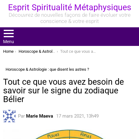
Esprit Spiritualité Métaphysiques
Découvrez de nouvelles façons de faire évoluer votre
conscience & votre esprit
Menu
You are here:
Home
Horoscope & Astrologie : que disent les astres ?
Tout ce que vous avez besoin de savoir sur le signe du zodiaque Bélier
Horoscope & Astrologie : que disent les astres ?
Tout ce que vous avez besoin de
savoir sur le signe du zodiaque
Bélier
Par
Marie Maeva
17 mars 2021, 13h49