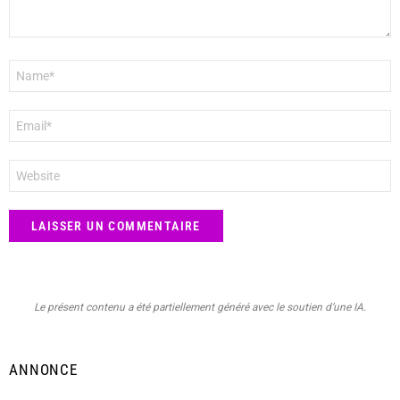
Nom
*
E-
mail
*
Site
web
Le présent contenu a été partiellement généré avec le soutien d’une IA.
ANNONCE