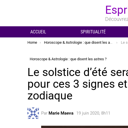
Espr
Découvrez 
ACCUEIL
SPIRITUALITÉ
You are here:
Home
Horoscope & Astrologie : que disent les astres ?
Le solsti
Horoscope & Astrologie : que disent les astres ?
Le solstice d’été ser
pour ces 3 signes e
zodiaque
Par
Marie Maeva
19 juin 2020, 8h11