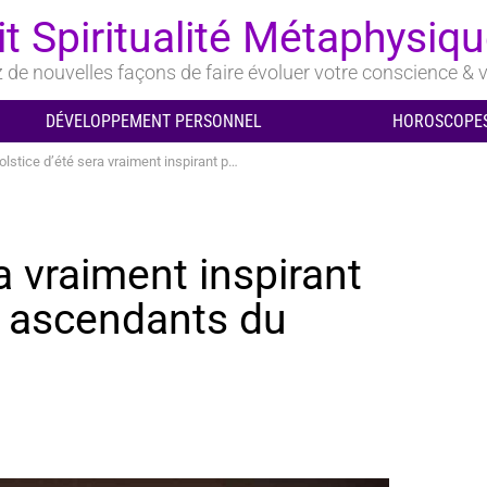
it Spiritualité Métaphysiq
de nouvelles façons de faire évoluer votre conscience & v
DÉVELOPPEMENT PERSONNEL
HOROSCOPES
ce d’été sera vraiment inspirant pour ces 3 signes et ascendants du zodiaque
a vraiment inspirant
t ascendants du