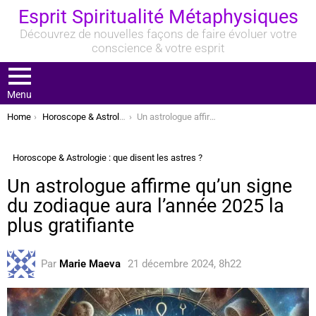
Esprit Spiritualité Métaphysiques
Découvrez de nouvelles façons de faire évoluer votre
conscience & votre esprit
Menu
You are here:
Home
Horoscope & Astrologie : que disent les astres ?
Un astrologue affirme qu’un signe du zodiaque aura l’année 2025 la plus gratifiante
Horoscope & Astrologie : que disent les astres ?
Un astrologue affirme qu’un signe
du zodiaque aura l’année 2025 la
plus gratifiante
Par
Marie Maeva
21 décembre 2024, 8h22