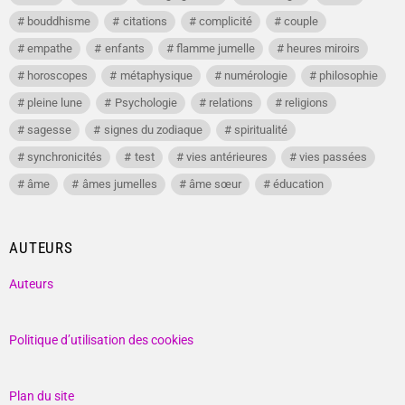
bouddhisme
citations
complicité
couple
empathe
enfants
flamme jumelle
heures miroirs
horoscopes
métaphysique
numérologie
philosophie
pleine lune
Psychologie
relations
religions
sagesse
signes du zodiaque
spiritualité
synchronicités
test
vies antérieures
vies passées
âme
âmes jumelles
âme sœur
éducation
AUTEURS
Auteurs
Politique d’utilisation des cookies
Plan du site