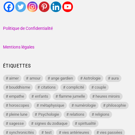
Politique de Confidentialité
Mentions légales
ÉTIQUETTES
aimer
amour
ange gardien
Astrologie
aura
bouddhisme
citations
complicité
couple
empathe
enfants
flamme jumelle
heures miroirs
horoscopes
métaphysique
numérologie
philosophie
pleine lune
Psychologie
relations
religions
sagesse
signes du zodiaque
spiritualité
synchronicités
test
vies antérieures
vies passées