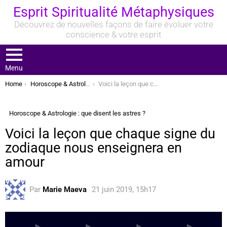
Esprit Spiritualité Métaphysiques
Découvrez de nouvelles façons de faire évoluer votre
conscience & votre esprit
Menu
You are here:
Home
Horoscope & Astrologie : que disent les astres ?
Voici la leçon que chaque signe du zodiaque nous enseignera en amour
Horoscope & Astrologie : que disent les astres ?
Voici la leçon que chaque signe du
zodiaque nous enseignera en
amour
Par
Marie Maeva
21 juin 2019, 15h17