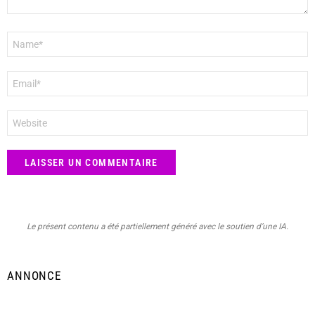
Nom
*
E-
mail
*
Site
web
Le présent contenu a été partiellement généré avec le soutien d’une IA.
ANNONCE