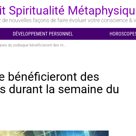
it Spiritualité Métaphysiq
de nouvelles façons de faire évoluer votre conscience & v
DÉVELOPPEMENT PERSONNEL
HOROSCOPES
u zodiaque bénéficieront des meilleurs horoscopes durant la semaine du 8 au 14 juin 2026
e bénéficieront des
s durant la semaine du