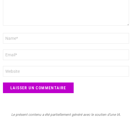
Nom
*
E-
mail
*
Site
web
Le présent contenu a été partiellement généré avec le soutien d’une IA.