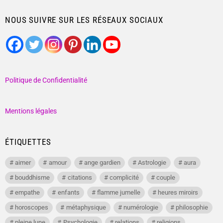
NOUS SUIVRE SUR LES RÉSEAUX SOCIAUX
Politique de Confidentialité
Mentions légales
ÉTIQUETTES
aimer
amour
ange gardien
Astrologie
aura
bouddhisme
citations
complicité
couple
empathe
enfants
flamme jumelle
heures miroirs
horoscopes
métaphysique
numérologie
philosophie
pleine lune
Psychologie
relations
religions