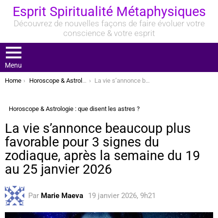
Esprit Spiritualité Métaphysiques
Découvrez de nouvelles façons de faire évoluer votre
conscience & votre esprit
Menu
You are here:
Home
Horoscope & Astrologie : que disent les astres ?
La vie s’annonce beaucoup plus favorable pour 3 signes du zodiaque, après la semaine du 19 au 25 janvier 2026
Horoscope & Astrologie : que disent les astres ?
La vie s’annonce beaucoup plus
favorable pour 3 signes du
zodiaque, après la semaine du 19
au 25 janvier 2026
Par
Marie Maeva
19 janvier 2026, 9h21