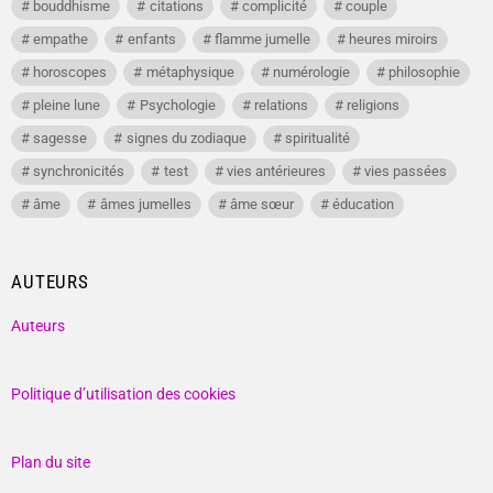
bouddhisme
citations
complicité
couple
empathe
enfants
flamme jumelle
heures miroirs
horoscopes
métaphysique
numérologie
philosophie
pleine lune
Psychologie
relations
religions
sagesse
signes du zodiaque
spiritualité
synchronicités
test
vies antérieures
vies passées
âme
âmes jumelles
âme sœur
éducation
AUTEURS
Auteurs
Politique d’utilisation des cookies
Plan du site