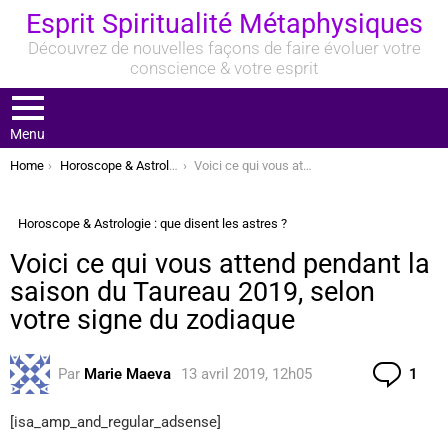
Esprit Spiritualité Métaphysiques
Découvrez de nouvelles façons de faire évoluer votre
conscience & votre esprit
Menu
You are here:
Home
Horoscope & Astrologie : que disent les astres ?
Voici ce qui vous attend pendant la saison du Taureau 2019, selon votre signe du zodiaque
Horoscope & Astrologie : que disent les astres ?
Voici ce qui vous attend pendant la
saison du Taureau 2019, selon
votre signe du zodiaque
Com
Par
Marie Maeva
13 avril 2019, 12h05
1
[isa_amp_and_regular_adsense]