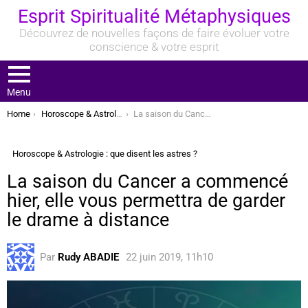
Esprit Spiritualité Métaphysiques
Découvrez de nouvelles façons de faire évoluer votre
conscience & votre esprit
Menu
You are here:
Home
Horoscope & Astrologie : que disent les astres ?
La saison du Cancer a commencé hier, elle vous permettra de garder le drame à distance
Horoscope & Astrologie : que disent les astres ?
La saison du Cancer a commencé
hier, elle vous permettra de garder
le drame à distance
Par
Rudy ABADIE
22 juin 2019, 11h10