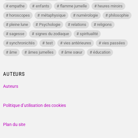
empathe
enfants
flamme jumelle
heures miroirs
horoscopes
métaphysique
numérologie
philosophie
pleine lune
Psychologie
relations
religions
sagesse
signes du zodiaque
spiritualité
synchronicités
test
vies antérieures
vies passées
âme
âmes jumelles
âme sœur
éducation
AUTEURS
Auteurs
Politique d’utilisation des cookies
Plan du site