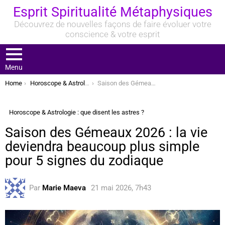
Esprit Spiritualité Métaphysiques
Découvrez de nouvelles façons de faire évoluer votre
conscience & votre esprit
Menu
You are here:
Home
Horoscope & Astrologie : que disent les astres ?
Saison des Gémeaux 2026 : la vie deviendra beaucoup plus simple pour 5 signes du zodiaque
Horoscope & Astrologie : que disent les astres ?
Saison des Gémeaux 2026 : la vie
deviendra beaucoup plus simple
pour 5 signes du zodiaque
Par
Marie Maeva
21 mai 2026, 7h43