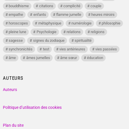
bouddhisme
citations
complicité
couple
empathe
enfants
flamme jumelle
heures miroirs
horoscopes
métaphysique
numérologie
philosophie
pleine lune
Psychologie
relations
religions
sagesse
signes du zodiaque
spiritualité
synchronicités
test
vies antérieures
vies passées
âme
âmes jumelles
âme sœur
éducation
AUTEURS
Auteurs
Politique d’utilisation des cookies
Plan du site