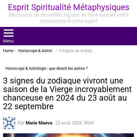
Esprit Spiritualité Métaphysiques
Découvrez de nouvelles façons de faire évoluer votre
conscience & votre esprit
Menu
You are here:
Home
Horoscope & Astrologie : que disent les astres ?
3 signes du zodiaque vivront une saison de la Vierge incroyablement chanceuse en 2024 du 23 août au 22 septembre
Horoscope & Astrologie : que disent les astres ?
3 signes du zodiaque vivront une
saison de la Vierge incroyablement
chanceuse en 2024 du 23 août au
22 septembre
Par
Marie Maeva
22 août 2024, 9h24