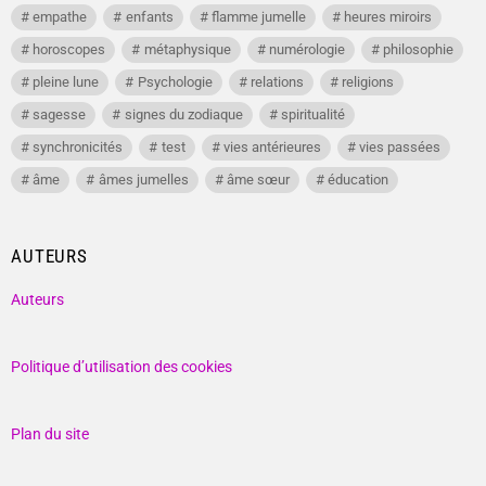
empathe
enfants
flamme jumelle
heures miroirs
horoscopes
métaphysique
numérologie
philosophie
pleine lune
Psychologie
relations
religions
sagesse
signes du zodiaque
spiritualité
synchronicités
test
vies antérieures
vies passées
âme
âmes jumelles
âme sœur
éducation
AUTEURS
Auteurs
Politique d’utilisation des cookies
Plan du site