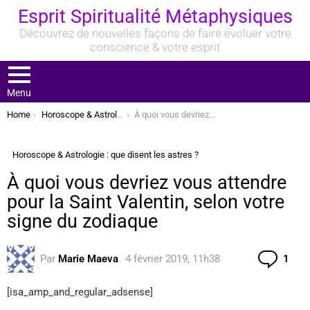
Esprit Spiritualité Métaphysiques
Découvrez de nouvelles façons de faire évoluer votre
conscience & votre esprit
Menu
You are here:
Home
Horoscope & Astrologie : que disent les astres ?
À quoi vous devriez vous attendre pour la Saint Valentin, selon votre signe du zodiaque
Horoscope & Astrologie : que disent les astres ?
À quoi vous devriez vous attendre
pour la Saint Valentin, selon votre
signe du zodiaque
Com
Par
Marie Maeva
4 février 2019, 11h38
1
[isa_amp_and_regular_adsense]