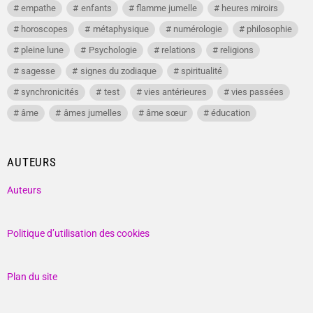
empathe
enfants
flamme jumelle
heures miroirs
horoscopes
métaphysique
numérologie
philosophie
pleine lune
Psychologie
relations
religions
sagesse
signes du zodiaque
spiritualité
synchronicités
test
vies antérieures
vies passées
âme
âmes jumelles
âme sœur
éducation
AUTEURS
Auteurs
Politique d’utilisation des cookies
Plan du site