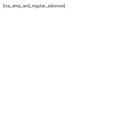
[isa_amp_and_regular_adsense]