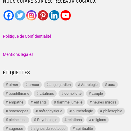
NOUS SUIVRE SUR LES RÉSEAUX SOCIAUX
Politique de Confidentialité
Mentions légales
ÉTIQUETTES
aimer
amour
ange gardien
Astrologie
aura
bouddhisme
citations
complicité
couple
empathe
enfants
flamme jumelle
heures miroirs
horoscopes
métaphysique
numérologie
philosophie
pleine lune
Psychologie
relations
religions
sagesse
signes du zodiaque
spiritualité