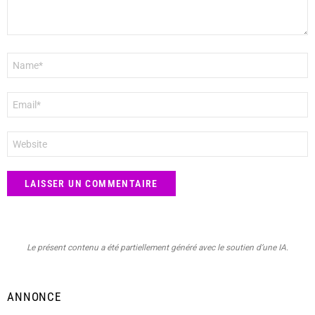
Nom
*
E-
mail
*
Site
web
Le présent contenu a été partiellement généré avec le soutien d’une IA.
ANNONCE