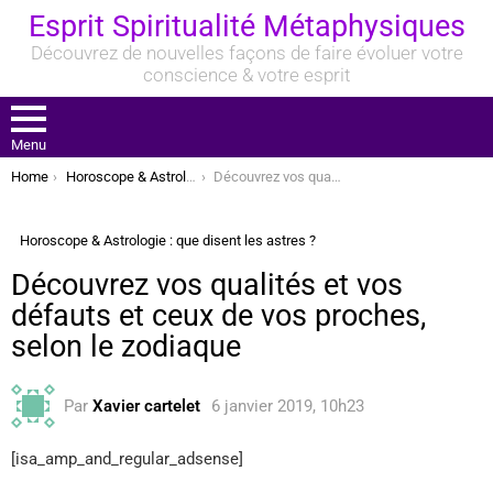
Esprit Spiritualité Métaphysiques
Découvrez de nouvelles façons de faire évoluer votre
conscience & votre esprit
Menu
You are here:
Home
Horoscope & Astrologie : que disent les astres ?
Découvrez vos qualités et vos défauts et ceux de vos proches, selon le zodiaque
Horoscope & Astrologie : que disent les astres ?
Découvrez vos qualités et vos
défauts et ceux de vos proches,
selon le zodiaque
Par
Xavier cartelet
6 janvier 2019, 10h23
[isa_amp_and_regular_adsense]