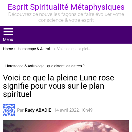
Esprit Spiritualité Métaphysiques
Découvrez de nouvelles façons de faire évoluer votre
conscience & votre esprit
Menu
You are here:
Home
Horoscope & Astrologie : que disent les astres ?
Voici ce que la pleine Lune rose signifie pour vous sur le plan spirituel
Horoscope & Astrologie : que disent les astres ?
Voici ce que la pleine Lune rose
signifie pour vous sur le plan
spirituel
Par
Rudy ABADIE
14 avril 2022, 10h49