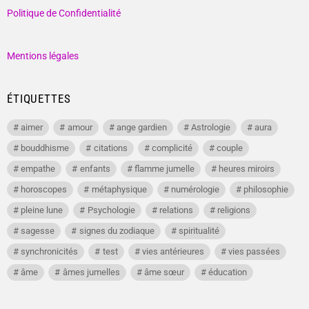
Politique de Confidentialité
Mentions légales
ÉTIQUETTES
aimer
amour
ange gardien
Astrologie
aura
bouddhisme
citations
complicité
couple
empathe
enfants
flamme jumelle
heures miroirs
horoscopes
métaphysique
numérologie
philosophie
pleine lune
Psychologie
relations
religions
sagesse
signes du zodiaque
spiritualité
synchronicités
test
vies antérieures
vies passées
âme
âmes jumelles
âme sœur
éducation