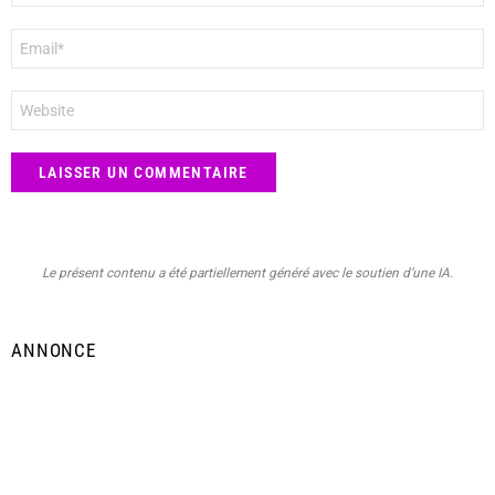
E-
mail
*
Site
web
Le présent contenu a été partiellement généré avec le soutien d’une IA.
ANNONCE