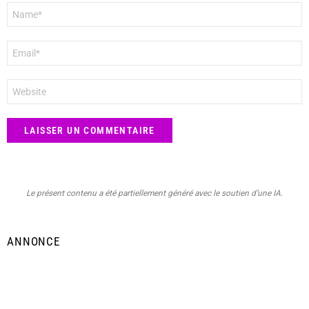
Nom
*
E-
mail
*
Site
web
Le présent contenu a été partiellement généré avec le soutien d’une IA.
ANNONCE