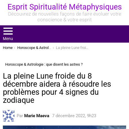
Esprit Spiritualité Métaphysiques
Découvrez de nouvelles façons de faire évoluer votre
conscience & votre esprit
Menu
You are here:
Home
Horoscope & Astrologie : que disent les astres ?
La pleine Lune froide du 8 décembre aidera à résoudre les problèmes pour 4 signes du zodiaque
Horoscope & Astrologie : que disent les astres ?
La pleine Lune froide du 8
décembre aidera à résoudre les
problèmes pour 4 signes du
zodiaque
Par
Marie Maeva
7 décembre 2022, 9h23