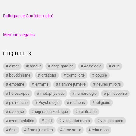
Politique de Confidentialité
Mentions légales
ÉTIQUETTES
aimer
amour
ange gardien
Astrologie
aura
bouddhisme
citations
complicité
couple
empathe
enfants
flamme jumelle
heures miroirs
horoscopes
métaphysique
numérologie
philosophie
pleine lune
Psychologie
relations
religions
sagesse
signes du zodiaque
spiritualité
synchronicités
test
vies antérieures
vies passées
âme
âmes jumelles
âme sœur
éducation