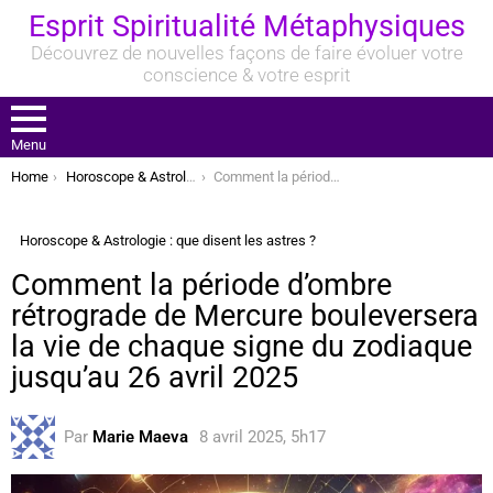
Esprit Spiritualité Métaphysiques
Découvrez de nouvelles façons de faire évoluer votre
conscience & votre esprit
Menu
You are here:
Home
Horoscope & Astrologie : que disent les astres ?
Comment la période d’ombre rétrograde de Mercure bouleversera la vie de chaque signe du zodiaque jusqu’au 26 avril 2025
Horoscope & Astrologie : que disent les astres ?
Comment la période d’ombre
rétrograde de Mercure bouleversera
la vie de chaque signe du zodiaque
jusqu’au 26 avril 2025
Par
Marie Maeva
8 avril 2025, 5h17