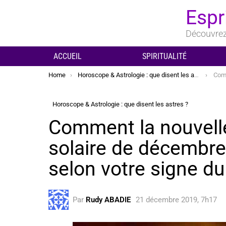
Espr
Découvrez 
ACCUEIL
SPIRITUALITÉ
You are here:
Home
Horoscope & Astrologie : que disent les astres ?
Comment la n
Horoscope & Astrologie : que disent les astres ?
Comment la nouvelle 
solaire de décembre
selon votre signe d
Par
Rudy ABADIE
21 décembre 2019, 7h17