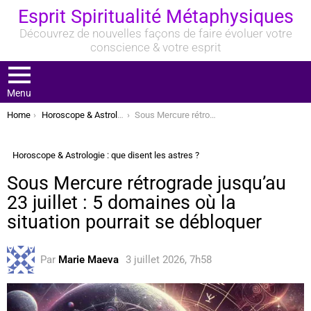
Esprit Spiritualité Métaphysiques
Découvrez de nouvelles façons de faire évoluer votre
conscience & votre esprit
Menu
You are here:
Home
Horoscope & Astrologie : que disent les astres ?
Sous Mercure rétrograde jusqu’au 23 juillet : 5 domaines où la situation pourrait se débloquer
Horoscope & Astrologie : que disent les astres ?
Sous Mercure rétrograde jusqu’au
23 juillet : 5 domaines où la
situation pourrait se débloquer
Par
Marie Maeva
3 juillet 2026, 7h58