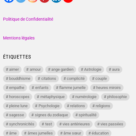
Politique de Confidentialité
Mentions légales
ÉTIQUETTES
aimer
amour
ange gardien
Astrologie
aura
bouddhisme
citations
complicité
couple
empathe
enfants
flamme jumelle
heures miroirs
horoscopes
métaphysique
numérologie
philosophie
pleine lune
Psychologie
relations
religions
sagesse
signes du zodiaque
spiritualité
synchronicités
test
vies antérieures
vies passées
âme
âmes jumelles
âme sœur
éducation