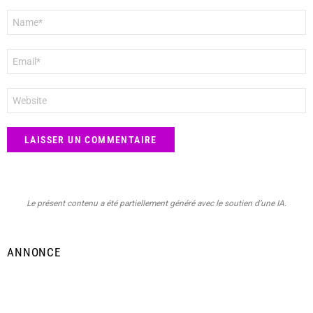
Nom
*
E-
mail
*
Site
web
Le présent contenu a été partiellement généré avec le soutien d’une IA.
ANNONCE