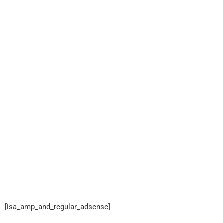
[isa_amp_and_regular_adsense]