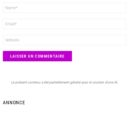
Nom
*
E-
mail
*
Site
web
Le présent contenu a été partiellement généré avec le soutien d’une IA.
ANNONCE