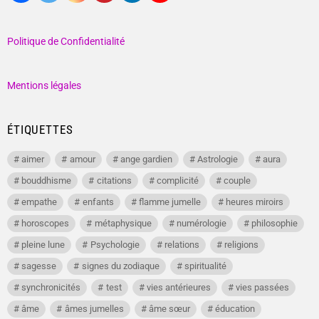
Politique de Confidentialité
Mentions légales
ÉTIQUETTES
aimer
amour
ange gardien
Astrologie
aura
bouddhisme
citations
complicité
couple
empathe
enfants
flamme jumelle
heures miroirs
horoscopes
métaphysique
numérologie
philosophie
pleine lune
Psychologie
relations
religions
sagesse
signes du zodiaque
spiritualité
synchronicités
test
vies antérieures
vies passées
âme
âmes jumelles
âme sœur
éducation