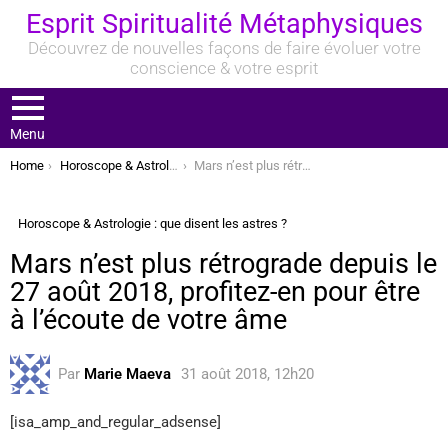
Esprit Spiritualité Métaphysiques
Découvrez de nouvelles façons de faire évoluer votre
conscience & votre esprit
Menu
You are here:
Home
Horoscope & Astrologie : que disent les astres ?
Mars n’est plus rétrograde depuis le 27 août 2018, profitez-en pour être à l’écoute de votre âme
Horoscope & Astrologie : que disent les astres ?
Mars n’est plus rétrograde depuis le
27 août 2018, profitez-en pour être
à l’écoute de votre âme
Par
Marie Maeva
31 août 2018, 12h20
[isa_amp_and_regular_adsense]