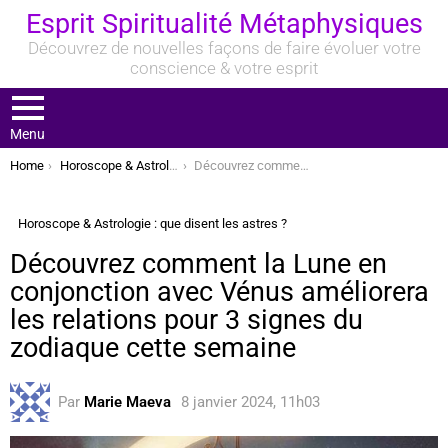
Esprit Spiritualité Métaphysiques
Découvrez de nouvelles façons de faire évoluer votre
conscience & votre esprit
Menu
You are here:
Home
Horoscope & Astrologie : que disent les astres ?
Découvrez comment la Lune en conjonction avec Vénus améliorera les relations pour 3 signes du zodiaque cette semaine
Horoscope & Astrologie : que disent les astres ?
Découvrez comment la Lune en
conjonction avec Vénus améliorera
les relations pour 3 signes du
zodiaque cette semaine
Par
Marie Maeva
8 janvier 2024, 11h03