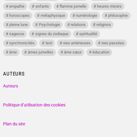
empathe
enfants
flamme jumelle
heures miroirs
horoscopes
métaphysique
numérologie
philosophie
pleine lune
Psychologie
relations
religions
sagesse
signes du zodiaque
spiritualité
synchronicités
test
vies antérieures
vies passées
âme
âmes jumelles
âme sœur
éducation
AUTEURS
Auteurs
Politique d’utilisation des cookies
Plan du site