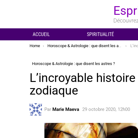
Espr
Découvrez 
ACCUEIL
SPIRITUALITÉ
You are here:
Home
Horoscope & Astrologie : que disent les astres ?
L’inc
Horoscope & Astrologie : que disent les astres ?
L’incroyable histoir
zodiaque
Par
Marie Maeva
29 octobre 2020, 12h00