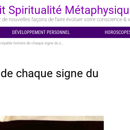
it Spiritualité Métaphysiq
de nouvelles façons de faire évoluer votre conscience & v
DÉVELOPPEMENT PERSONNEL
HOROSCOPES
royable histoire de chaque signe du zodiaque
e de chaque signe du