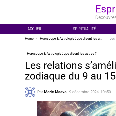
Espr
Découvrez 
ACCUEIL
SPIRITUALITÉ
You are here:
Home
Horoscope & Astrologie : que disent les astres ?
Les rela
Horoscope & Astrologie : que disent les astres ?
Les relations s’amél
zodiaque du 9 au 1
Par
Marie Maeva
9 décembre 2024, 10h50