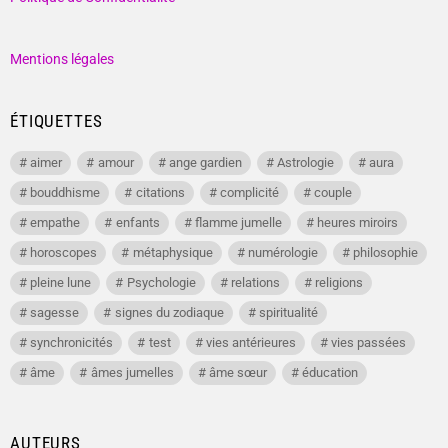
Mentions légales
ÉTIQUETTES
aimer
amour
ange gardien
Astrologie
aura
bouddhisme
citations
complicité
couple
empathe
enfants
flamme jumelle
heures miroirs
horoscopes
métaphysique
numérologie
philosophie
pleine lune
Psychologie
relations
religions
sagesse
signes du zodiaque
spiritualité
synchronicités
test
vies antérieures
vies passées
âme
âmes jumelles
âme sœur
éducation
AUTEURS