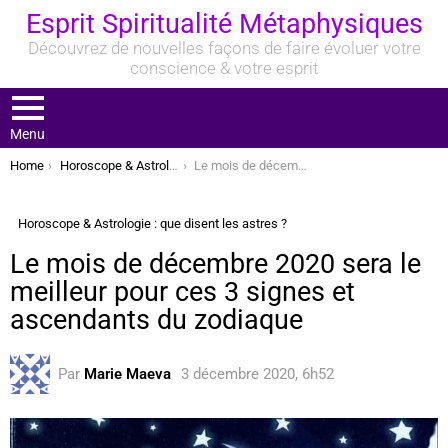
Esprit Spiritualité Métaphysiques
Découvrez de nouvelles façons de faire évoluer votre
conscience & votre esprit
Menu
You are here:
Home
Horoscope & Astrologie : que disent les astres ?
Le mois de décembre 2020 sera le meilleur pour ces 3 signes et ascendants du zodiaque
Horoscope & Astrologie : que disent les astres ?
Le mois de décembre 2020 sera le
meilleur pour ces 3 signes et
ascendants du zodiaque
Par
Marie Maeva
3 décembre 2020, 6h52