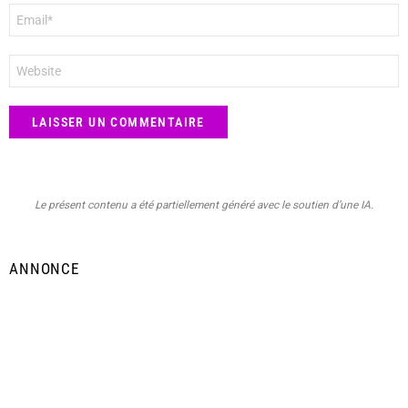
E-
mail
*
Site
web
Le présent contenu a été partiellement généré avec le soutien d’une IA.
ANNONCE