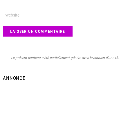
mail
*
Site
web
Le présent contenu a été partiellement généré avec le soutien d’une IA.
ANNONCE