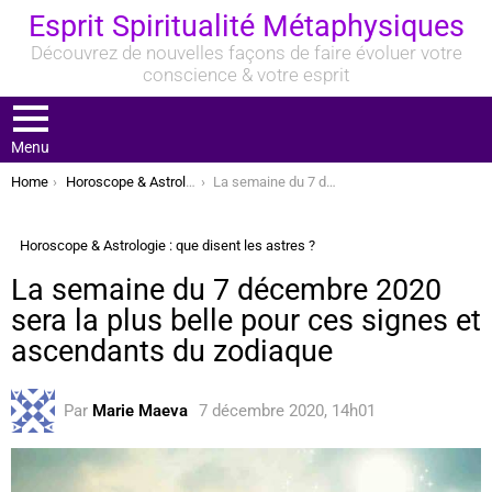
Esprit Spiritualité Métaphysiques
Découvrez de nouvelles façons de faire évoluer votre
conscience & votre esprit
Menu
You are here:
Home
Horoscope & Astrologie : que disent les astres ?
La semaine du 7 décembre 2020 sera la plus belle pour ces signes et ascendants du zodiaque
Horoscope & Astrologie : que disent les astres ?
La semaine du 7 décembre 2020
sera la plus belle pour ces signes et
ascendants du zodiaque
Par
Marie Maeva
7 décembre 2020, 14h01