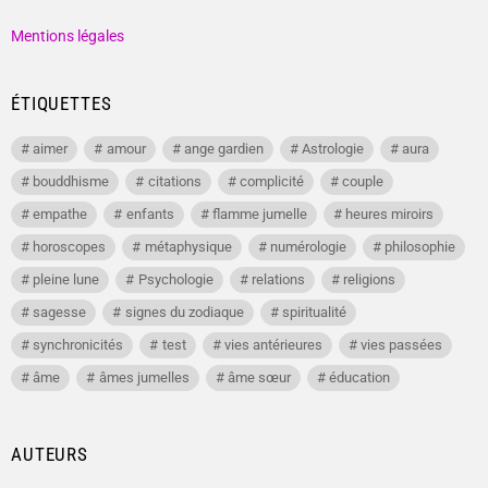
Mentions légales
ÉTIQUETTES
aimer
amour
ange gardien
Astrologie
aura
bouddhisme
citations
complicité
couple
empathe
enfants
flamme jumelle
heures miroirs
horoscopes
métaphysique
numérologie
philosophie
pleine lune
Psychologie
relations
religions
sagesse
signes du zodiaque
spiritualité
synchronicités
test
vies antérieures
vies passées
âme
âmes jumelles
âme sœur
éducation
AUTEURS