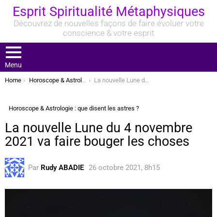
Esprit Spiritualité Métaphysiques
Découvrez de nouvelles façons de faire évoluer votre
conscience & votre esprit
Menu
You are here:
Home
Horoscope & Astrologie : que disent les astres ?
La nouvelle Lune du 4 novembre 2021 va faire bouger les choses
Horoscope & Astrologie : que disent les astres ?
La nouvelle Lune du 4 novembre
2021 va faire bouger les choses
Par
Rudy ABADIE
26 octobre 2021, 8h15