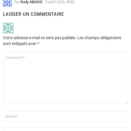
Par
Rudy ABADIE
5 août 2026, 8h02
LAISSER UN COMMENTAIRE
Votre adresse e-mail ne sera pas publiée.
Les champs obligatoires
sont indiqués avec
*
Commentaire
*
Nom
*
E-