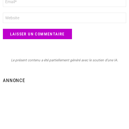
mail
*
Site
web
Le présent contenu a été partiellement généré avec le soutien d’une IA.
ANNONCE