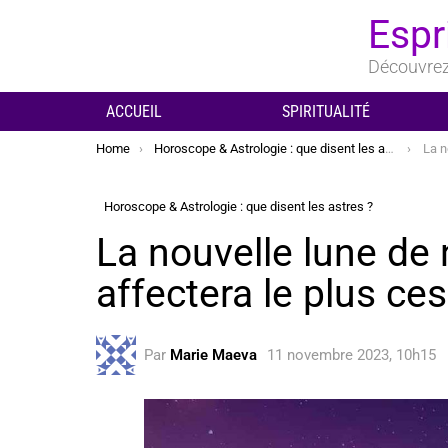
Espr
Découvrez 
ACCUEIL
SPIRITUALITÉ
You are here:
Home
Horoscope & Astrologie : que disent les astres ?
La nouvel
Horoscope & Astrologie : que disent les astres ?
La nouvelle lune de
affectera le plus ce
Par
Marie Maeva
11 novembre 2023, 10h15