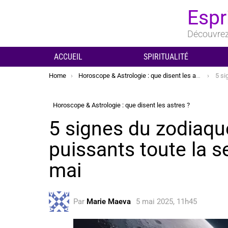
Espr
Découvrez 
ACCUEIL
SPIRITUALITÉ
You are here:
Home
Horoscope & Astrologie : que disent les astres ?
5 signes 
Horoscope & Astrologie : que disent les astres ?
5 signes du zodiaq
puissants toute la s
mai
Par
Marie Maeva
5 mai 2025, 11h45