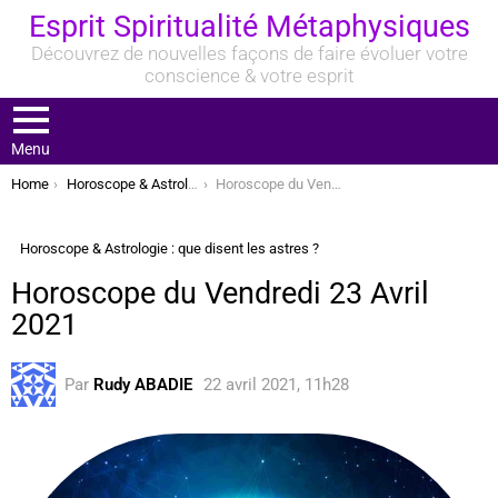
Esprit Spiritualité Métaphysiques
Découvrez de nouvelles façons de faire évoluer votre
conscience & votre esprit
Menu
You are here:
Home
Horoscope & Astrologie : que disent les astres ?
Horoscope du Vendredi 23 Avril 2021
Horoscope & Astrologie : que disent les astres ?
Horoscope du Vendredi 23 Avril
2021
Par
Rudy ABADIE
22 avril 2021, 11h28