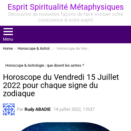
Esprit Spiritualité Métaphysiques
Découvrez de nouvelles façons de faire évoluer votre
conscience & votre esprit
Menu
You are here:
Home
Horoscope & Astrologie : que disent les astres ?
Horoscope du Vendredi 15 Juillet 2022 pour chaque signe du zodiaque
Horoscope & Astrologie : que disent les astres ?
Horoscope du Vendredi 15 Juillet
2022 pour chaque signe du
zodiaque
Par
Rudy ABADIE
14 juillet 2022, 11h37