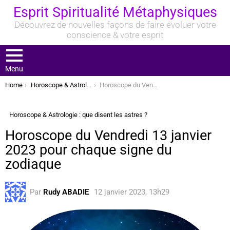
Esprit Spiritualité Métaphysiques
Découvrez de nouvelles façons de faire évoluer votre
conscience & votre esprit
Menu
You are here:
Home
Horoscope & Astrologie : que disent les astres ?
Horoscope du Vendredi 13 janvier 2023 pour chaque signe du zodiaque
Horoscope & Astrologie : que disent les astres ?
Horoscope du Vendredi 13 janvier
2023 pour chaque signe du
zodiaque
Par
Rudy ABADIE
12 janvier 2023, 13h29