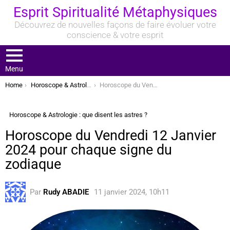
Esprit Spiritualité Métaphysiques
Découvrez de nouvelles façons de faire évoluer votre
conscience & votre esprit
Menu
You are here:
Home
Horoscope & Astrologie : que disent les astres ?
Horoscope du Vendredi 12 Janvier 2024 pour chaque signe du zodiaque
Horoscope & Astrologie : que disent les astres ?
Horoscope du Vendredi 12 Janvier
2024 pour chaque signe du
zodiaque
Par
Rudy ABADIE
11 janvier 2024, 10h11