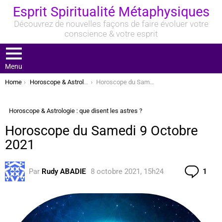
Esprit Spiritualité Métaphysiques
Découvrez de nouvelles façons de faire évoluer votre
conscience & votre esprit
Menu
You are here:
Home
Horoscope & Astrologie : que disent les astres ?
Horoscope du Samedi 9 Octobre 2021
Horoscope & Astrologie : que disent les astres ?
Horoscope du Samedi 9 Octobre
2021
Com
Par
Rudy ABADIE
8 octobre 2021, 15h24
1