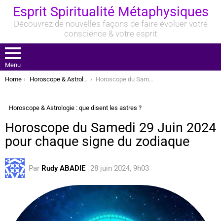
Esprit Spiritualité Métaphysiques
Découvrez de nouvelles façons de faire évoluer votre
conscience & votre esprit
Menu
You are here:
Home
Horoscope & Astrologie : que disent les astres ?
Horoscope du Samedi 29 Juin 2024 pour chaque signe du zodiaque
Horoscope & Astrologie : que disent les astres ?
Horoscope du Samedi 29 Juin 2024
pour chaque signe du zodiaque
Par
Rudy ABADIE
28 juin 2024, 9h03