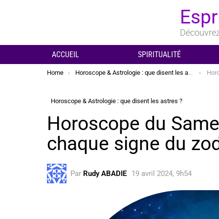
Espr
Découvrez 
ACCUEIL
SPIRITUALITÉ
You are here:
Home
Horoscope & Astrologie : que disent les astres ?
Horosc
Horoscope & Astrologie : que disent les astres ?
Horoscope du Samed
chaque signe du zo
Par
Rudy ABADIE
19 avril 2024, 9h54