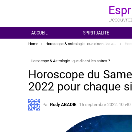
Espr
Découvrez 
ACCUEIL
SPIRITUALITÉ
You are here:
Home
Horoscope & Astrologie : que disent les astres ?
Horosco
Horoscope & Astrologie : que disent les astres ?
Horoscope du Same
2022 pour chaque s
Par
Rudy ABADIE
16 septembre 2022, 10h40