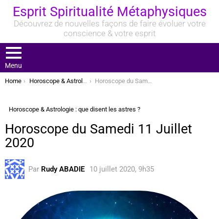
Esprit Spiritualité Métaphysiques
Découvrez de nouvelles façons de faire évoluer votre
conscience & votre esprit
Menu
You are here:
Home
Horoscope & Astrologie : que disent les astres ?
Horoscope du Samedi 11 Juillet 2020
Horoscope & Astrologie : que disent les astres ?
Horoscope du Samedi 11 Juillet
2020
Par
Rudy ABADIE
10 juillet 2020, 9h35