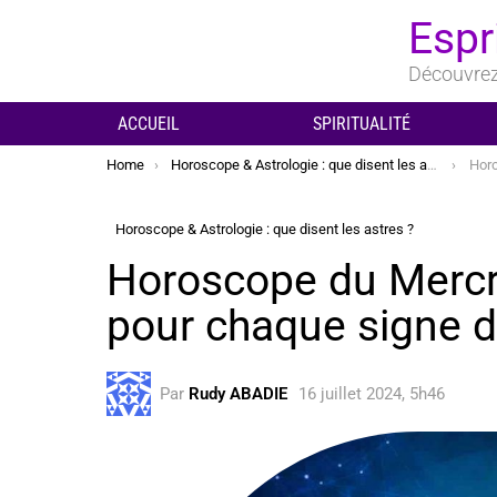
Espr
Découvrez 
ACCUEIL
SPIRITUALITÉ
You are here:
Home
Horoscope & Astrologie : que disent les astres ?
Horosco
Horoscope & Astrologie : que disent les astres ?
Horoscope du Mercre
pour chaque signe 
Par
Rudy ABADIE
16 juillet 2024, 5h46