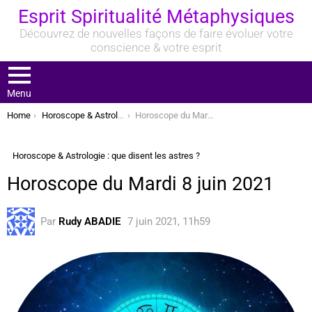
Esprit Spiritualité Métaphysiques
Découvrez de nouvelles façons de faire évoluer votre
conscience & votre esprit
Menu
You are here:
Home
Horoscope & Astrologie : que disent les astres ?
Horoscope du Mardi 8 juin 2021
Horoscope & Astrologie : que disent les astres ?
Horoscope du Mardi 8 juin 2021
Par
Rudy ABADIE
7 juin 2021, 11h59