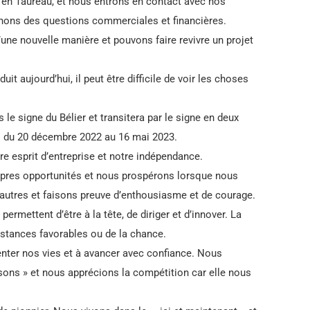
e en Taureau, et nous entrons en contact avec nos
inons des questions commerciales et financières.
une nouvelle manière et pouvons faire revivre un projet
t aujourd’hui, il peut être difficile de voir les choses
 le signe du Bélier et transitera par le signe en deux
is du 20 décembre 2022 au 16 mai 2023.
e esprit d’entreprise et notre indépendance.
opres opportunités et nous prospérons lorsque nous
s autres et faisons preuve d’enthousiasme et de courage.
ermettent d’être à la tête, de diriger et d’innover. La
stances favorables ou de la chance.
venter nos vies et à avancer avec confiance. Nous
isons » et nous apprécions la compétition car elle nous