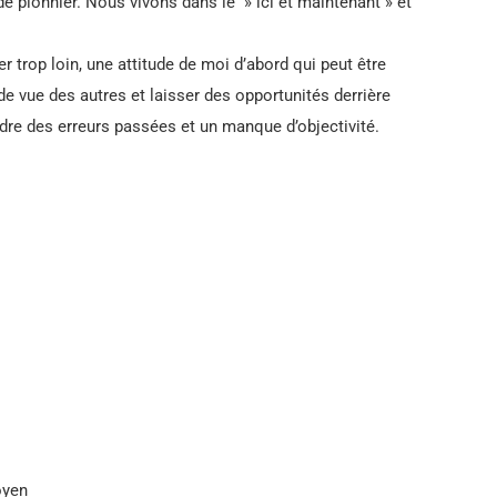
e pionnier. Nous vivons dans le » ici et maintenant » et
r trop loin, une attitude de moi d’abord qui peut être
de vue des autres et laisser des opportunités derrière
dre des erreurs passées et un manque d’objectivité.
oyen