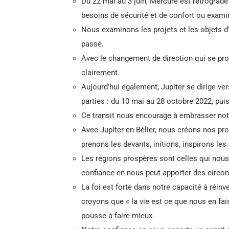
Du 22 mai au 3 juin, Mercure est rétrograd
besoins de sécurité et de confort ou exam
Nous examinons les projets et les objets d’
passé.
Avec le changement de direction qui se produi
clairement.
Aujourd’hui également, Jupiter se dirige vers
parties : du 10 mai au 28 octobre 2022, pu
Ce transit nous encourage à embrasser notr
Avec Jupiter en Bélier, nous créons nos pr
prenons les devants, initions, inspirons le
Les régions prospères sont celles qui nous p
confiance en nous peut apporter des circon
La foi est forte dans notre capacité à réin
croyons que « la vie est ce que nous en fa
pousse à faire mieux.