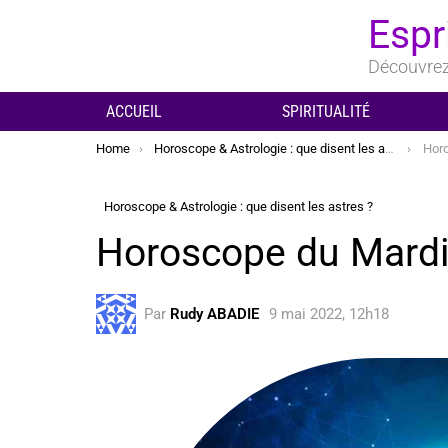
Espr
Découvrez 
ACCUEIL
SPIRITUALITÉ
You are here:
Home
Horoscope & Astrologie : que disent les astres ?
Horo
Horoscope & Astrologie : que disent les astres ?
Horoscope du Mardi
Par
Rudy ABADIE
9 mai 2022, 12h18