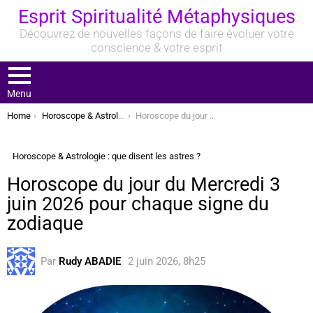
Esprit Spiritualité Métaphysiques
Découvrez de nouvelles façons de faire évoluer votre
conscience & votre esprit
Menu
You are here:
Home
Horoscope & Astrologie : que disent les astres ?
Horoscope du jour du Mercredi 3 juin 2026 pour chaque signe du zodiaque
Horoscope & Astrologie : que disent les astres ?
Horoscope du jour du Mercredi 3
juin 2026 pour chaque signe du
zodiaque
Par
Rudy ABADIE
2 juin 2026, 8h25