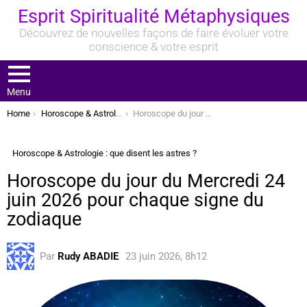
Esprit Spiritualité Métaphysiques
Découvrez de nouvelles façons de faire évoluer votre
conscience & votre esprit
Menu
You are here:
Home
Horoscope & Astrologie : que disent les astres ?
Horoscope du jour du Mercredi 24 juin 2026 pour chaque signe du zodiaque
Horoscope & Astrologie : que disent les astres ?
Horoscope du jour du Mercredi 24
juin 2026 pour chaque signe du
zodiaque
Par
Rudy ABADIE
23 juin 2026, 8h12