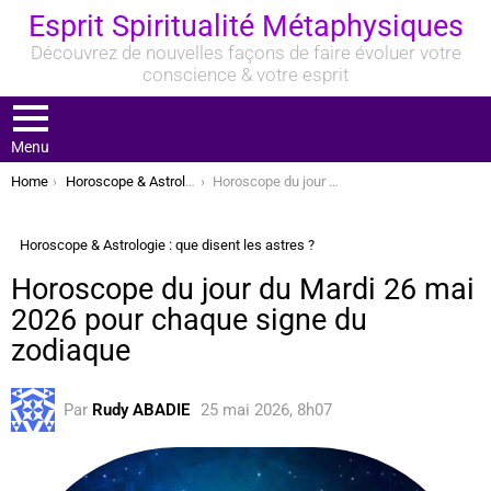
Esprit Spiritualité Métaphysiques
Découvrez de nouvelles façons de faire évoluer votre
conscience & votre esprit
Menu
You are here:
Home
Horoscope & Astrologie : que disent les astres ?
Horoscope du jour du Mardi 26 mai 2026 pour chaque signe du zodiaque
Horoscope & Astrologie : que disent les astres ?
Horoscope du jour du Mardi 26 mai
2026 pour chaque signe du
zodiaque
Par
Rudy ABADIE
25 mai 2026, 8h07