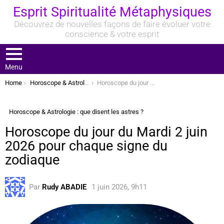
Esprit Spiritualité Métaphysiques
Découvrez de nouvelles façons de faire évoluer votre
conscience & votre esprit
Menu
You are here:
Home
Horoscope & Astrologie : que disent les astres ?
Horoscope du jour du Mardi 2 juin 2026 pour chaque signe du zodiaque
Horoscope & Astrologie : que disent les astres ?
Horoscope du jour du Mardi 2 juin
2026 pour chaque signe du
zodiaque
Par
Rudy ABADIE
1 juin 2026, 9h11