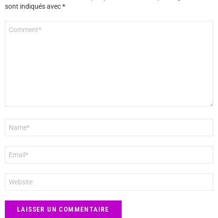
sont indiqués avec
*
Commentaire
*
Nom
*
E-
mail
*
Site
web