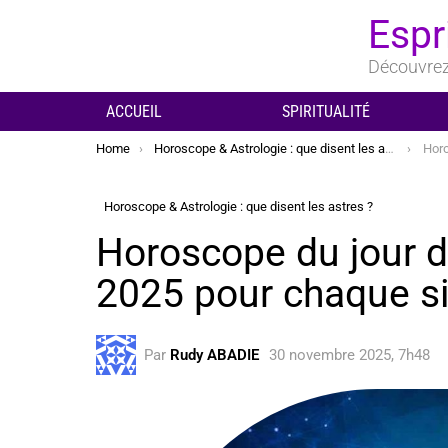
Espr
Découvrez 
ACCUEIL
SPIRITUALITÉ
You are here:
Home
Horoscope & Astrologie : que disent les astres ?
Horoscop
Horoscope & Astrologie : que disent les astres ?
Horoscope du jour 
2025 pour chaque s
Par
Rudy ABADIE
30 novembre 2025, 7h48