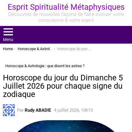
Esprit Spiritualité Métaphysiques
Découvrez de nouvelles façons de faire évoluer votre
conscience & votre esprit
Menu
You are here:
Home
Horoscope & Astrologie : que disent les astres ?
Horoscope du jour du Dimanche 5 Juillet 2026 pour chaque signe du zodiaque
Horoscope & Astrologie : que disent les astres ?
Horoscope du jour du Dimanche 5
Juillet 2026 pour chaque signe du
zodiaque
Par
Rudy ABADIE
4 juillet 2026, 10h15