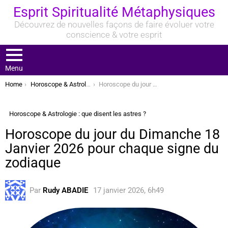
Esprit Spiritualité Métaphysiques
Découvrez de nouvelles façons de faire évoluer votre
conscience & votre esprit
Menu
You are here:
Home
Horoscope & Astrologie : que disent les astres ?
Horoscope du jour du Dimanche 18 Janvier 2026 pour chaque signe du zodiaque
Horoscope & Astrologie : que disent les astres ?
Horoscope du jour du Dimanche 18
Janvier 2026 pour chaque signe du
zodiaque
Par
Rudy ABADIE
17 janvier 2026, 6h49