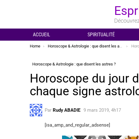
Espr
Découvrez 
ACCUEIL
SPIRITUALITÉ
You are here:
Home
Horoscope & Astrologie : que disent les astres ?
Horosc
Horoscope & Astrologie : que disent les astres ?
Horoscope du jour 
chaque signe astrol
Par
Rudy ABADIE
9 mars 2019, 4h17
[isa_amp_and_regular_adsense]